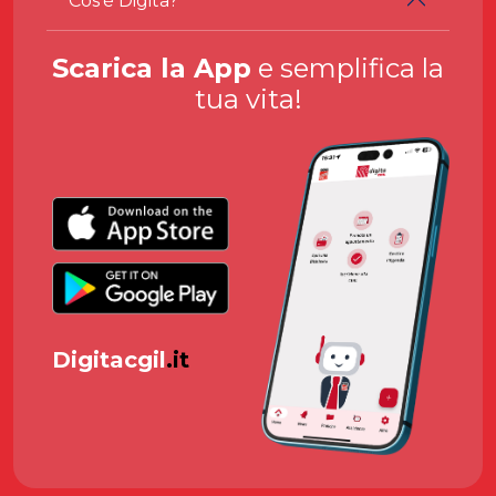
Cos'è Digita?
Scarica la App
e semplifica la
tua vita!
Digitacgil
.it