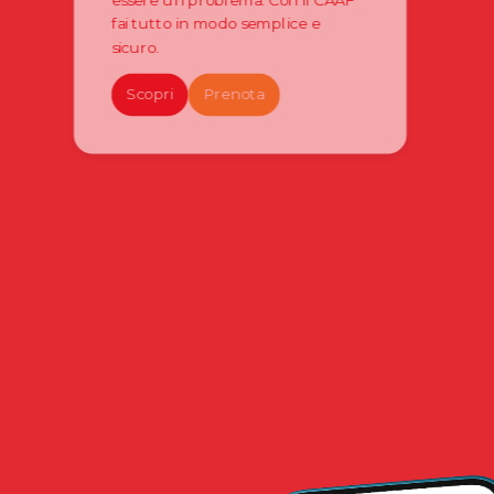
fai tutto in modo semplice e
sicuro.
Scopri
Prenota