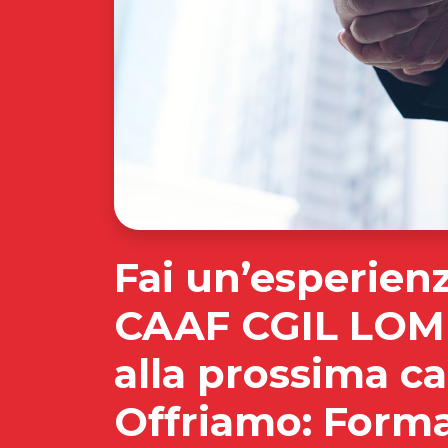
Fai un’esperienz
CAAF CGIL LOM
alla prossima c
Offriamo: Forma