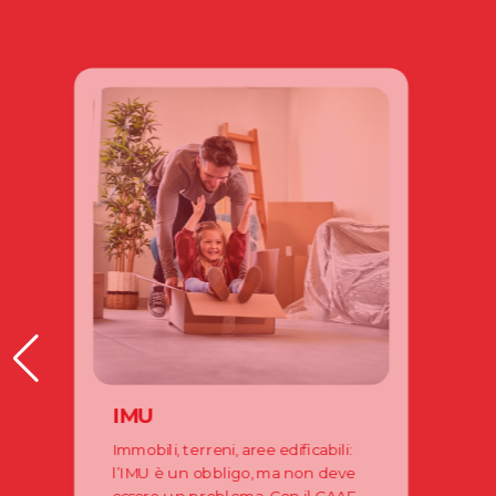
IMU
Immobili, terreni, aree edificabili:
l’IMU è un obbligo, ma non deve
essere un problema. Con il CAAF