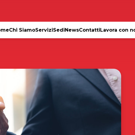
ome
Chi Siamo
Servizi
Sedi
News
Contatti
Lavora con n