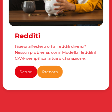
Redditi
Risiedi all’estero o hai redditi diversi?
Nessun problema: con il Modello Redditi il
CAAF semplifica la tua dichiarazione.
Scopri
Prenota