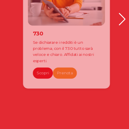
730
Se dichiarare i redditi è un
problema, con il 730 tutto sarà
veloce e chiaro. Affidati ai nostri
esperti.
Scopri
Prenota