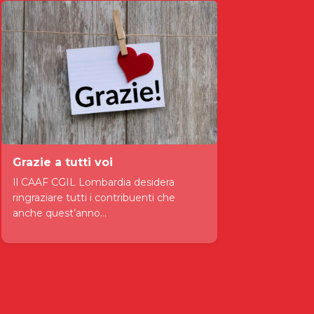
Grazie a tutti voi
Il CAAF CGIL Lombardia desidera
ringraziare tutti i contribuenti che
anche quest’anno...