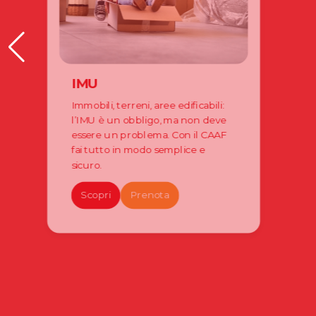
IMU
Immobili, terreni, aree edificabili:
l’IMU è un obbligo, ma non deve
essere un problema. Con il CAAF
fai tutto in modo semplice e
sicuro.
Scopri
Prenota