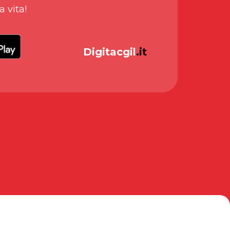
a vita!
Digitacgil
.it