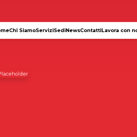
ome
Chi Siamo
Servizi
Sedi
News
Contatti
Lavora con n