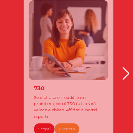
730
Se dichiarare i redditi è un
problema, con il 730 tutto sarà
veloce e chiaro. Affidati ai nostri
esperti.
Scopri
Prenota