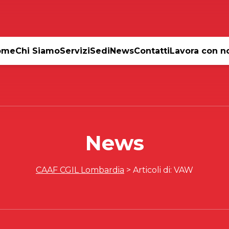
ome
Chi Siamo
Servizi
Sedi
News
Contatti
Lavora con n
News
CAAF CGIL Lombardia
>
Articoli di: VAW