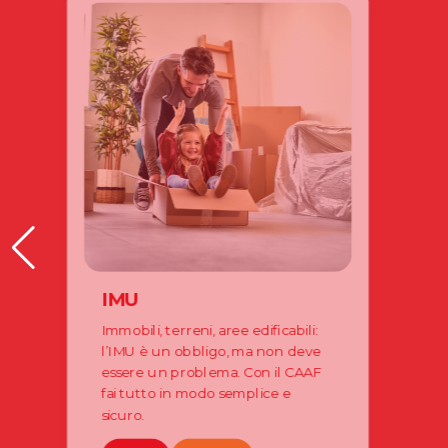
IMU
Immobili, terreni, aree edificabili:
l’IMU è un obbligo, ma non deve
essere un problema. Con il CAAF
fai tutto in modo semplice e
sicuro.