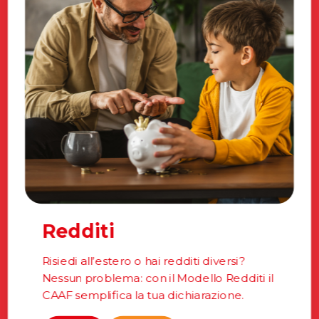
Redditi
Risiedi all’estero o hai redditi diversi?
Nessun problema: con il Modello Redditi il
CAAF semplifica la tua dichiarazione.