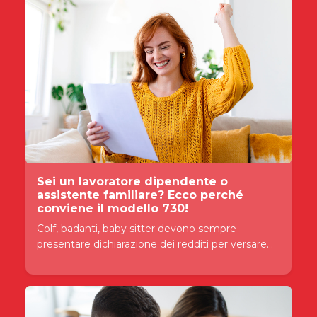
Sei un lavoratore dipendente o
assistente familiare? Ecco perché
conviene il modello 730!
Colf, badanti, baby sitter devono sempre
presentare dichiarazione dei redditi per versare...