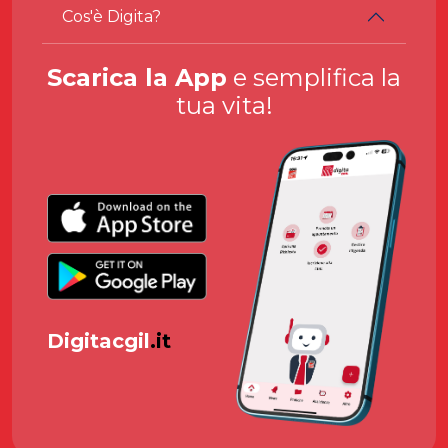
Cos'è Digita?
Scarica la App
e semplifica la
tua vita!
Digitacgil
.it