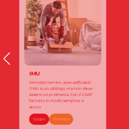
IMU
Immobili, terreni, aree edificabili:
l’IMU è un obbligo, ma non deve
essere un problema. Con il CAAF
fai tutto in modo semplice e
sicuro.
Scopri
Prenota