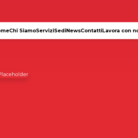
ome
Chi Siamo
Servizi
Sedi
News
Contatti
Lavora con n