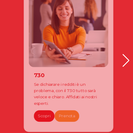
730
Se dichiarare i redditi è un
problema, con il 730 tutto sarà
veloce e chiaro. Affidati ai nostri
esperti.
Scopri
Prenota