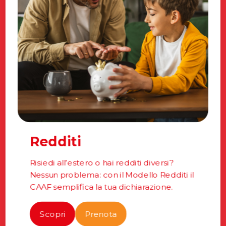
Redditi
Risiedi all’estero o hai redditi diversi?
Nessun problema: con il Modello Redditi il
CAAF semplifica la tua dichiarazione.
Scopri
Prenota