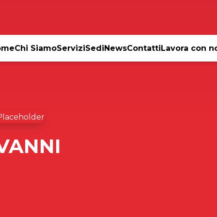
ome
Chi Siamo
Servizi
Sedi
News
Contatti
Lavora con n
VANNI