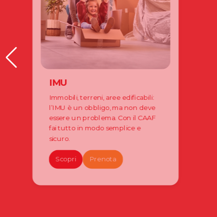
IMU
Immobili, terreni, aree edificabili:
l’IMU è un obbligo, ma non deve
essere un problema. Con il CAAF
fai tutto in modo semplice e
sicuro.
Scopri
Prenota