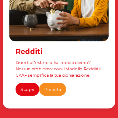
Redditi
Risiedi all’estero o hai redditi diversi?
Nessun problema: con il Modello Redditi il
CAAF semplifica la tua dichiarazione.
Scopri
Prenota