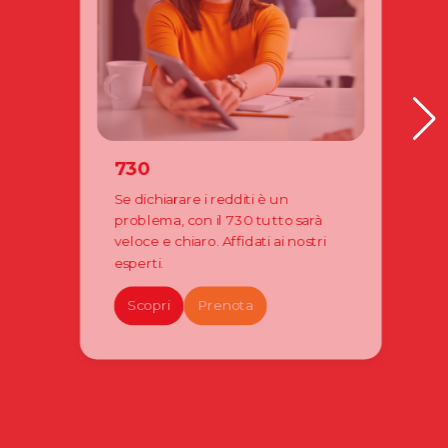
730
Se dichiarare i redditi è un
problema, con il 730 tutto sarà
veloce e chiaro. Affidati ai nostri
esperti.
Scopri
Prenota