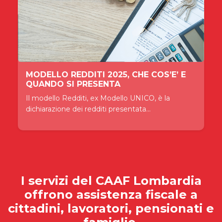
MODELLO REDDITI 2025, CHE COS’E’ E
QUANDO SI PRESENTA
Il modello Redditi, ex Modello UNICO, è la
dichiarazione dei redditi presentata...
I servizi del
CAAF Lombardia
offrono assistenza fiscale a
cittadini, lavoratori, pensionati e