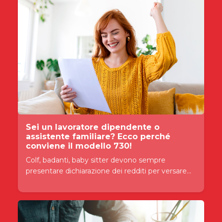
Sei un lavoratore dipendente o
assistente familiare? Ecco perché
conviene il modello 730!
Colf, badanti, baby sitter devono sempre
presentare dichiarazione dei redditi per versare...