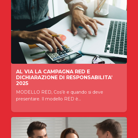
AL VIA LA CAMPAGNA RED E
DICHIARAZIONE DI RESPONSABILITA’
2025
MODELLO RED, Cos’è e quando si deve
presentare. Il modello RED è...