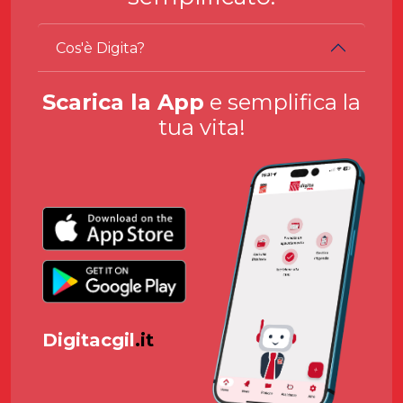
Cos'è Digita?
Scarica la App
e semplifica la
tua vita!
Digitacgil
.it