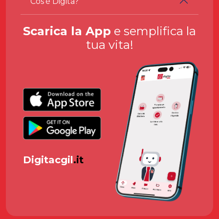
Cos'è Digita?
Scarica la App
e semplifica la
tua vita!
Digitacgil
.it