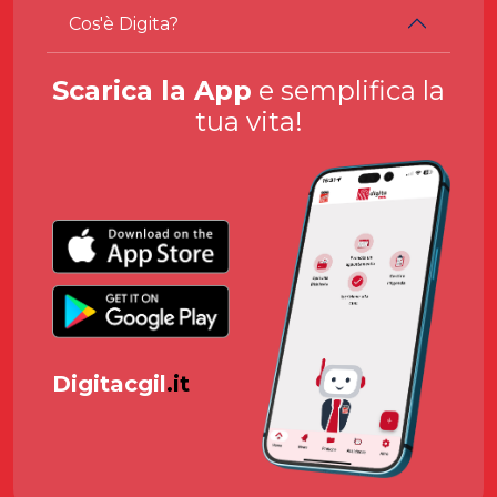
Cos'è Digita?
Scarica la App
e semplifica la
tua vita!
Digitacgil
.it