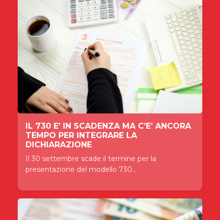
IL 730 E’ IN SCADENZA MA C’E’ ANCORA
TEMPO PER INTEGRARE LA
DICHIARAZIONE
Il 30 settembre scade il termine per la
presentazione del modello 730...