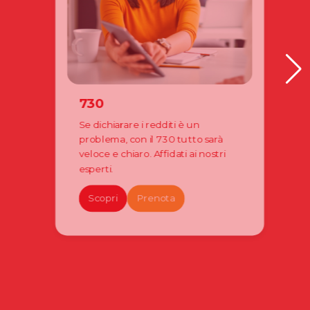
730
Se dichiarare i redditi è un
problema, con il 730 tutto sarà
veloce e chiaro. Affidati ai nostri
esperti.
Scopri
Prenota