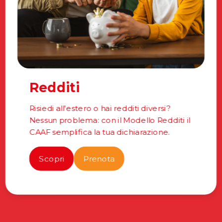
Redditi
Risiedi all’estero o hai redditi diversi?
Nessun problema: con il Modello Redditi il
CAAF semplifica la tua dichiarazione.
Scopri
Prenota