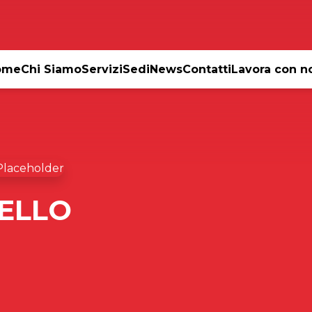
ome
Chi Siamo
Servizi
Sedi
News
Contatti
Lavora con n
ELLO