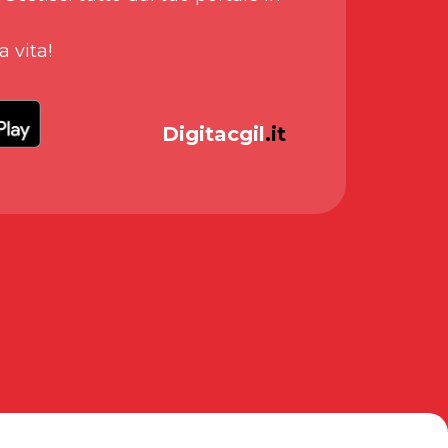
a vita!
Digitacgil
.it