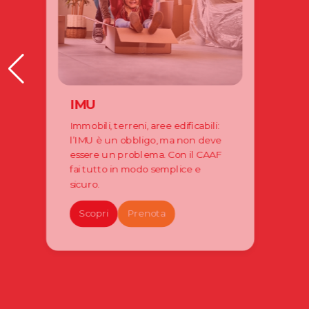
IMU
Immobili, terreni, aree edificabili:
l’IMU è un obbligo, ma non deve
essere un problema. Con il CAAF
fai tutto in modo semplice e
sicuro.
Scopri
Prenota