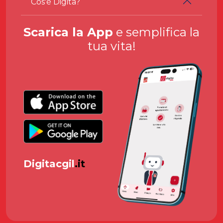
Cos'è Digita?
Scarica la App
e semplifica la
tua vita!
Digitacgil
.it