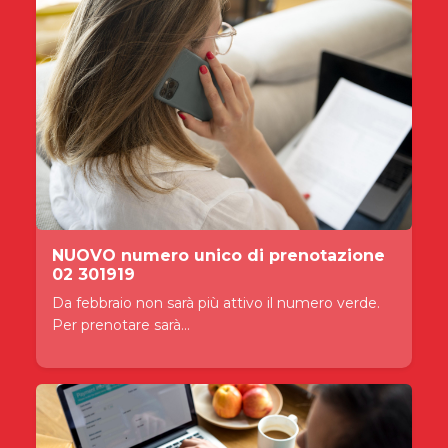
NUOVO numero unico di prenotazione
02 301919
Da febbraio non sarà più attivo il numero verde.
Per prenotare sarà...