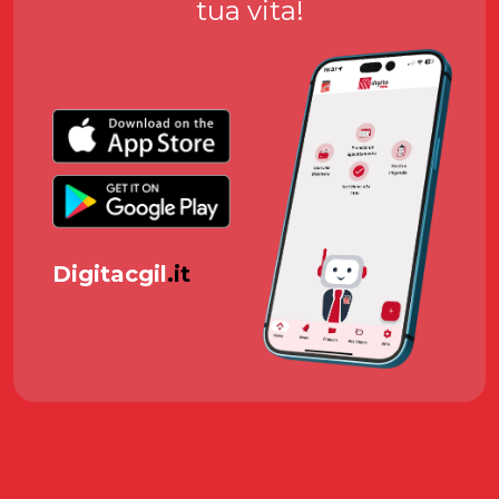
tua vita!
Digitacgil
.it