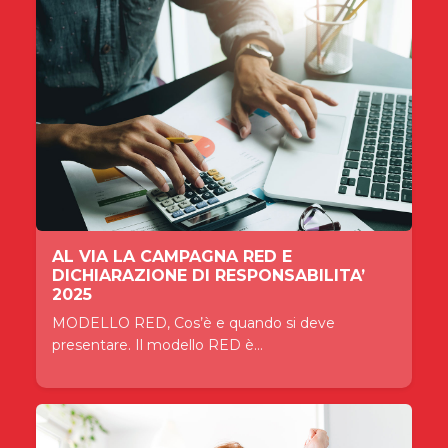
AL VIA LA CAMPAGNA RED E
DICHIARAZIONE DI RESPONSABILITA’
2025
MODELLO RED, Cos’è e quando si deve
presentare. Il modello RED è...