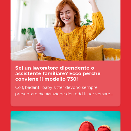
Sei un lavoratore dipendente o
assistente familiare? Ecco perché
conviene il modello 730!
Colf, badanti, baby sitter devono sempre
presentare dichiarazione dei redditi per versare...