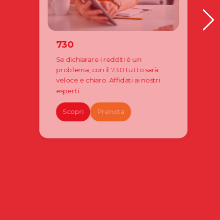
730
Se dichiarare i redditi è un
problema, con il 730 tutto sarà
veloce e chiaro. Affidati ai nostri
esperti.
Scopri
Prenota