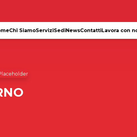
ome
Chi Siamo
Servizi
Sedi
News
Contatti
Lavora con n
RNO