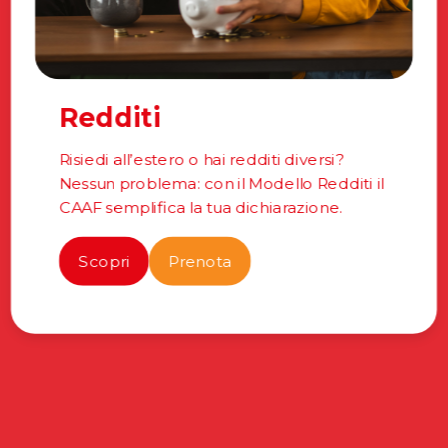
Redditi
Risiedi all’estero o hai redditi diversi?
Nessun problema: con il Modello Redditi il
CAAF semplifica la tua dichiarazione.
Scopri
Prenota