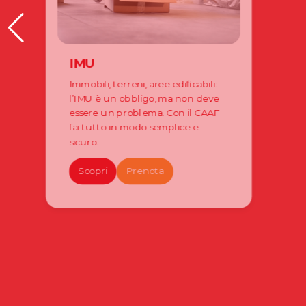
IMU
Immobili, terreni, aree edificabili:
l’IMU è un obbligo, ma non deve
essere un problema. Con il CAAF
fai tutto in modo semplice e
sicuro.
Scopri
Prenota