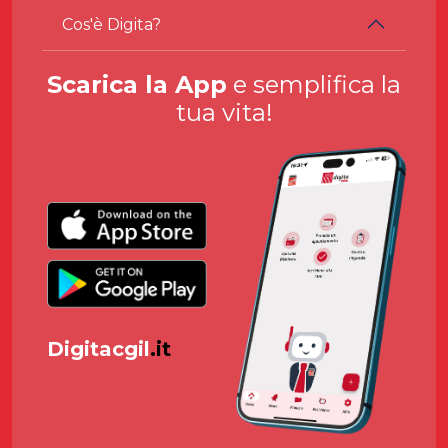
Cos'è Digita?
Scarica la App
e semplifica la
tua vita!
Digitacgil
.it