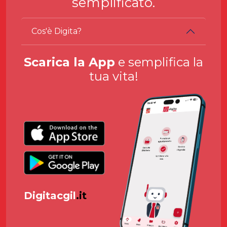
semplificato.
Cos'è Digita?
Scarica la App
e semplifica la
tua vita!
Digitacgil
.it