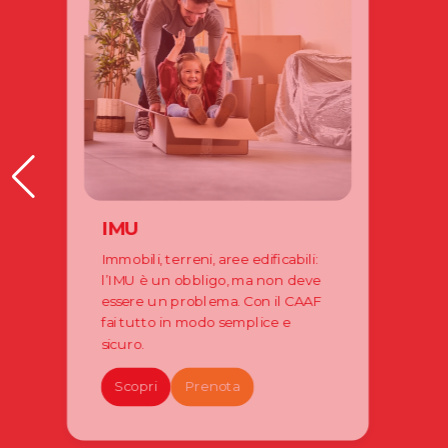
IMU
Immobili, terreni, aree edificabili:
l’IMU è un obbligo, ma non deve
essere un problema. Con il CAAF
fai tutto in modo semplice e
sicuro.
Scopri
Prenota