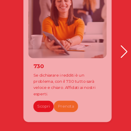
730
Se dichiarare i redditi è un
problema, con il 730 tutto sarà
veloce e chiaro. Affidati ai nostri
esperti.
Scopri
Prenota