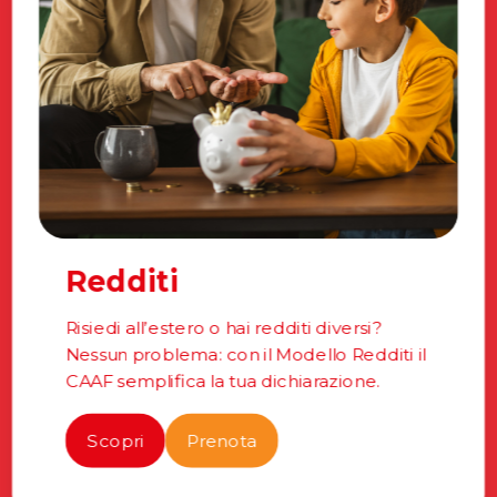
Redditi
Risiedi all’estero o hai redditi diversi?
Nessun problema: con il Modello Redditi il
CAAF semplifica la tua dichiarazione.
Scopri
Prenota