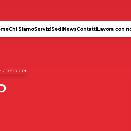
ome
Chi Siamo
Servizi
Sedi
News
Contatti
Lavora con n
O